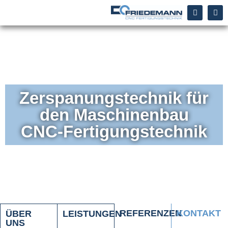
Inhalt
springen
Zerspanungstechnik für
den Maschinenbau
CNC-Fertigungstechnik
REFERENZEN
KONTAKT
ÜBER
LEISTUNGEN
UNS